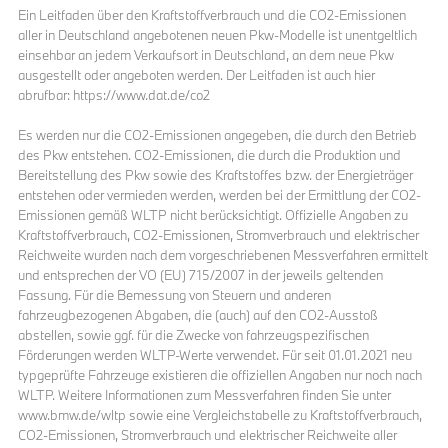
Ein Leitfaden über den Kraftstoffverbrauch und die CO2-Emissionen
aller in Deutschland angebotenen neuen Pkw-Modelle ist unentgeltlich
einsehbar an jedem Verkaufsort in Deutschland, an dem neue Pkw
ausgestellt oder angeboten werden. Der Leitfaden ist auch hier
abrufbar: https://www.dat.de/co2
Es werden nur die CO2-Emissionen angegeben, die durch den Betrieb
des Pkw entstehen. CO2-Emissionen, die durch die Produktion und
Bereitstellung des Pkw sowie des Kraftstoffes bzw. der Energieträger
entstehen oder vermieden werden, werden bei der Ermittlung der CO2-
Emissionen gemäß WLTP nicht berücksichtigt. Offizielle Angaben zu
Kraftstoffverbrauch, CO2-Emissionen, Stromverbrauch und elektrischer
Reichweite wurden nach dem vorgeschriebenen Messverfahren ermittelt
und entsprechen der VO (EU) 715/2007 in der jeweils geltenden
Fassung. Für die Bemessung von Steuern und anderen
fahrzeugbezogenen Abgaben, die (auch) auf den CO2-Ausstoß
abstellen, sowie ggf. für die Zwecke von fahrzeugspezifischen
Förderungen werden WLTP-Werte verwendet. Für seit 01.01.2021 neu
typgeprüfte Fahrzeuge existieren die offiziellen Angaben nur noch nach
WLTP. Weitere Informationen zum Messverfahren finden Sie unter
www.bmw.de/wltp sowie eine Vergleichstabelle zu Kraftstoffverbrauch,
CO2-Emissionen, Stromverbrauch und elektrischer Reichweite aller