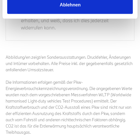
Ablehnen
Ich stimme zu, dass meine personenbezogenen
Daten genutzt werden, um werbliche E-Mails zu
erhalten, und weiß, dass ich dies jederzeit
widerrufen kann.
Abbildung/en zeigt/en Sonderausstattungen. Druckfehler, Änderungen
und Irrtümer vorbehalten. Alle Preise inkl. der gegebenenfalls gesetzlich
anfallenden Umsatzsteuer.
Die Informationen erfolgen gemäß der Pkw-
Energieverbrauchskennzeichnungsverordnung. Die angegebenen Werte
wurden nach dem vorgeschriebenen Messverfahren WLTP (Worldwide
harmonised Light-duty vehicles Test Procedures) ermittelt. Der
Kraftstoffverbrauch und der CO2-Ausstoß eines Pkw sind nicht nur von
der effizienten Ausnutzung des Kraftstoffs durch den Pkw, sondern
auch vom Fahrstil und anderen nichttechnischen Faktoren abhängig.
CO2 ist das für die Erderwärmung hauptsächlich verantwortliche
Treibhausgas.