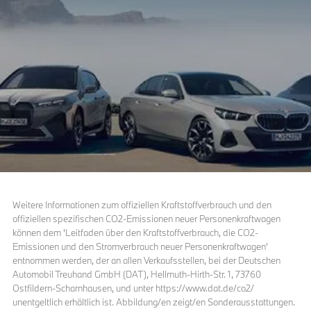
Weitere Informationen zum offiziellen Kraftstoffverbrauch und den
offiziellen spezifischen CO2-Emissionen neuer Personenkraftwagen
können dem 'Leitfaden über den Kraftstoffverbrauch, die CO2-
Emissionen und den Stromverbrauch neuer Personenkraftwagen'
entnommen werden, der an allen Verkaufsstellen, bei der Deutschen
Automobil Treuhand GmbH (DAT), Hellmuth-Hirth-Str. 1, 73760
Ostfildern-Scharnhausen, und unter https://www.dat.de/co2/
unentgeltlich erhältlich ist. Abbildung/en zeigt/en Sonderausstattungen.