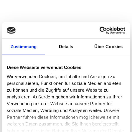
NEUWAGEN
Gewerbekundenübersicht
Sofort verfügbare Neuwagen
Zustimmung
Details
Über Cookies
GEBRAUCHTWAGEN
Gebrauchtwagen Übersicht
Fahrzeugsuche
Diese Webseite verwendet Cookies
Junge Gebrauchte
BMW Premium Selection
Wir verwenden Cookies, um Inhalte und Anzeigen zu
Wir kaufen Ihr Auto
personalisieren, Funktionen für soziale Medien anbieten
zu können und die Zugriffe auf unsere Website zu
SERVICE & ZUBEHÖR
analysieren. Außerdem geben wir Informationen zu Ihrer
Online Terminvereinbarung
Verwendung unserer Website an unsere Partner für
Unfall- und Pannenhilfe
soziale Medien, Werbung und Analysen weiter. Unsere
Serviceangebote
Partner führen diese Informationen möglicherweise mit
Zubehör
weiteren Daten zusammen, die Sie ihnen bereitgestellt
Ersatzteile
haben oder die sie im Rahmen Ihrer Nutzung der Dienste