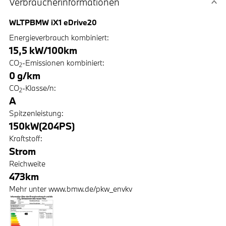
Verbraucher­informationen
WLTP
BMW iX1 eDrive20
Energieverbrauch kombiniert:
15,5
kW/100km
CO
-Emissionen kombiniert:
2
0
g/km
CO
-Klasse/n:
2
A
Spitzenleistung:
150
kW
(
204
PS)
Kraftstoff:
Strom
Reichweite
473
km
Mehr unter www.bmw.de/pkw_envkv