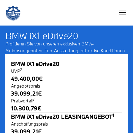
BMW iX1 eDrive20
Profitieren Sie von unseren exklusiven BMW-
Aktionsangeboten. Top-Ausstattung, attraktive Konditionen
BMW iX1 eDrive20
2
UVP
49.400,00
€
Angebotspreis
39.099,21
€
3
Preisvorteil
10.300,79
€
1
BMW iX1 eDrive20
LEASINGANGEBOT
Anschaffungspreis
39.099,21
€