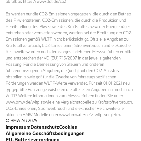
abrufbar: https://www.dat.de/co2
Es werden nur die CO2-Emissionen angegeben, die durch den Betrieb
des Pkw entstehen. CO2-Emissionen, die durch die Produktion und
Bereitstellung des Pkw sowie des Kraftstoffes bzw. der Energieträger
entstehen oder vermieden werden, werden bei der Ermittlung der CO2-
Emissionen gemäß WLTP nicht berücksichtigt. Offizielle Angaben zu
Kraftstoffverbrauch, CO2-Emissionen, Stromverbrauch und elektrischer
Reichweite wurden nach dem vorgeschriebenen Messverfahren ermittelt
und entsprechen der VO (EU) 715/2007 in der jeweils geltenden
Fassung. Für die Bemessung von Steuern und anderen
fahrzeugbezogenen Abgaben, die (auch) auf den CO2-Ausstoß
abstellen, sowie ggf. für die Zwecke von fahrzeugspezifischen
Förderungen werden WLTP-Werte verwendet. Für seit 01.01.2021 neu
typgeprüfte Fahrzeuge existieren die offiziellen Angaben nur noch nach
WLTP. Weitere Informationen zum Messverfahren finden Sie unter
www.bmw.de/wltp sowie eine Vergleichstabelle zu Kraftstoffverbrauch,
CO2-Emissionen, Stromverbrauch und elektrischer Reichweite aller
aktuellen BMW Modelle unter www.bmw.de/nefz-wltp-vergleich.
© BMW AG 2025
Impressum
Datenschutz
Cookies
Allgemeine Geschäftsbedingungen
EU-Batterieverordnung