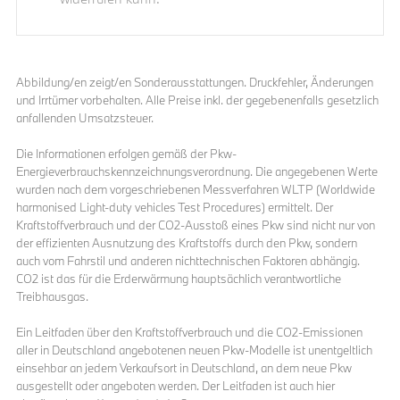
Abbildung/en zeigt/en Sonderausstattungen. Druckfehler, Änderungen
und Irrtümer vorbehalten. Alle Preise inkl. der gegebenenfalls gesetzlich
anfallenden Umsatzsteuer.
Die Informationen erfolgen gemäß der Pkw-
Energieverbrauchskennzeichnungsverordnung. Die angegebenen Werte
wurden nach dem vorgeschriebenen Messverfahren WLTP (Worldwide
harmonised Light-duty vehicles Test Procedures) ermittelt. Der
Kraftstoffverbrauch und der CO2-Ausstoß eines Pkw sind nicht nur von
der effizienten Ausnutzung des Kraftstoffs durch den Pkw, sondern
auch vom Fahrstil und anderen nichttechnischen Faktoren abhängig.
CO2 ist das für die Erderwärmung hauptsächlich verantwortliche
Treibhausgas.
Ein Leitfaden über den Kraftstoffverbrauch und die CO2-Emissionen
aller in Deutschland angebotenen neuen Pkw-Modelle ist unentgeltlich
einsehbar an jedem Verkaufsort in Deutschland, an dem neue Pkw
ausgestellt oder angeboten werden. Der Leitfaden ist auch hier