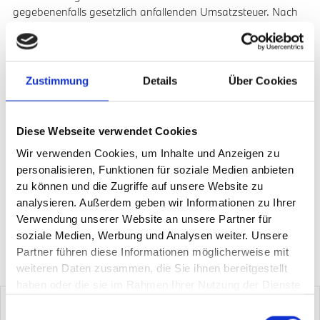
gegebenenfalls gesetzlich anfallenden Umsatzsteuer. Nach
den Leasingbedingungen besteht die Verpflichtung, für das
Fahrzeug eine Vollkaskoversicherung abzuschließen. Wir
vermitteln Leasingverträge und Finanzierungsverträge
ausschließlich an die BMW Bank GmbH, Lilienthalallee 26,
Zustimmung
Details
Über Cookies
80939 München.
2
Unverbindliche Preisempfehlung des Herstellers, Preisliste
Deutschland
Diese Webseite verwendet Cookies
Wir verwenden Cookies, um Inhalte und Anzeigen zu
3
Preisvorteil im Vergleich zur unverbindlichen
personalisieren, Funktionen für soziale Medien anbieten
Preisempfehlung des Herstellers, Preisliste Deutschland
zu können und die Zugriffe auf unsere Website zu
analysieren. Außerdem geben wir Informationen zu Ihrer
Verwendung unserer Website an unsere Partner für
soziale Medien, Werbung und Analysen weiter. Unsere
Weitere Angebote
Partner führen diese Informationen möglicherweise mit
weiteren Daten zusammen, die Sie ihnen bereitgestellt
haben oder die sie im Rahmen Ihrer Nutzung der Dienste
gesammelt haben.
Einwilligungsauswahl