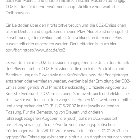
auch vom Fahrstil und anderen nichttechnischen Faktoren abhängig.
CO2 ist das für die Erderwärmung hauptsächlich verantwortliche
Treibhausgas.
Ein Leitfaden über den Kraftstoffverbrauch und die CO2-Emissionen
aller in Deutschland angebotenen neuen Pkw-Modelle ist unentgeltlich
einsehbar an jedem Verkaufsort in Deutschland, an dem neue Pkw
ausgestellt oder angeboten werden. Der Leitfaden ist auch hier
abrufbar: https://www.dat.de/co2
Es werden nur die CO2-Emissionen angegeben, die durch den Betrieb
des Pkw entstehen. CO2-Emissionen, die durch die Produktion und
Bereitstellung des Pkw sowie des Kraftstoffes bzw. der Energieträger
entstehen oder vermieden werden, werden bei der Ermittlung der CO2-
Emissionen gemäß WLTP nicht berücksichtigt. Offizielle Angaben zu
Kraftstoffverbrauch, CO2-Emissionen, Stromverbrauch und elektrischer
Reichweite wurden nach dem vorgeschriebenen Messverfahren ermittelt
und entsprechen der VO (EU) 715/2007 in der jeweils geltenden
Fassung. Für die Bemessung von Steuern und anderen
fahrzeugbezogenen Abgaben, die (auch) auf den CO2-Ausstoß
abstellen, sowie ggf. für die Zwecke von fahrzeugspezifischen
Förderungen werden WLTP-Werte verwendet. Für seit 01.01.2021 neu
typgeprüfte Fahrzeuge existieren die offiziellen Angaben nur noch nach