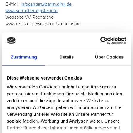
E-Mail:
infocenter@berlin.dihk.de
www.vermittlerregister.info
Webseite-VV-Recherche:
www.register.de/selektion/suche.aspx
Zuständige Erlaubnis- und Aufsichtsbehörde
Industrie- und Handelskammer Stuttgart
Jägerstraße 30
70174 Stuttgart
Zustimmung
Details
Über Cookies
Telefon: 0711 2005-0
Fax: 0711 2005-1354
E-Mail: info@stuttgart.ihk.de
Diese Webseite verwendet Cookies
www.ihk.de
Wir verwenden Cookies, um Inhalte und Anzeigen zu
Berufsrechtliche Regelungen
personalisieren, Funktionen für soziale Medien anbieten
§34d GewO - §§59-68 Versicherungsvertragsgesetz (VVG) -
zu können und die Zugriffe auf unsere Website zu
Versicherungsvermittlerverordnung (VersVermV) - Die
analysieren. Außerdem geben wir Informationen zu Ihrer
berufsrechtlichen Regelungen sind über die vom
Verwendung unserer Website an unsere Partner für
Bundesminister der Justiz und von der Juris GmbH
soziale Medien, Werbung und Analysen weiter. Unsere
betriebenen Homepage
www.gesetze-im-internet.de
Partner führen diese Informationen möglicherweise mit
einsehbar und abrufbar.