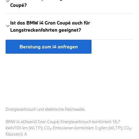
Coupé?
Ist das BMW i4 Gran Coupé auch für
Langstreckenfahrten geeignet?
[2]
Dank der Reichweite von 492 - 590 Kilometern
stellen
Beratung zum i4 anfragen
Kurz- und Langstreckenfahrten kein Problem für das BMW i4
eDrive40 Gran Coupé dar.
Energieverbrauch und elektrische Reichweite.
BMW i4 eDrive40 Gran Coupé: Energieverbrauch kombiniert: 18,7
kWh/100 km (WLTP); CO₂-Emissionen kombiniert: 0 g/km (WLTP); CO₂-
Klasse(n): A