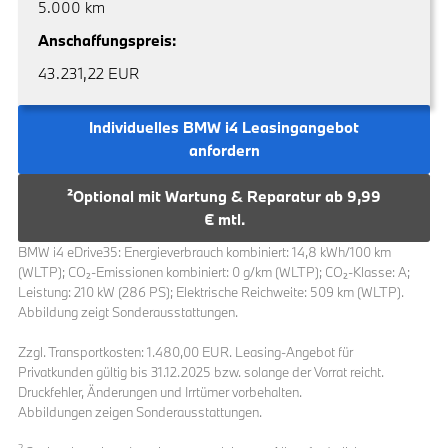
5.000 km
Anschaffungspreis:
43.231,22 EUR
Individuelles BMW i4 Leasingangebot
anfordern
²Optional mit Wartung & Reparatur ab 9,99
€ mtl.
BMW i4 eDrive35: Energieverbrauch kombiniert: 14,8 kWh/100 km
(WLTP); CO₂-Emissionen kombiniert: 0 g/km (WLTP); CO₂-Klasse: A;
Leistung: 210 kW (286 PS); Elektrische Reichweite: 509 km (WLTP).
Abbildung zeigt Sonderausstattungen.
Zzgl. Transportkosten:
1.480,00 EUR. Leasing-Angebot für
Privatkunden gültig bis 31.12.2025 bzw. solange der Vorrat reicht.
Druckfehler, Änderungen und Irrtümer vorbehalten.
Abbildungen zeigen Sonderausstattungen.