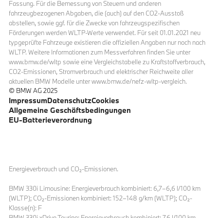
Fassung. Für die Bemessung von Steuern und anderen
fahrzeugbezogenen Abgaben, die (auch) auf den CO2-Ausstoß
abstellen, sowie ggf. für die Zwecke von fahrzeugspezifischen
Förderungen werden WLTP-Werte verwendet. Für seit 01.01.2021 neu
typgeprüfte Fahrzeuge existieren die offiziellen Angaben nur noch nach
WLTP. Weitere Informationen zum Messverfahren finden Sie unter
www.bmw.de/wltp sowie eine Vergleichstabelle zu Kraftstoffverbrauch,
CO2-Emissionen, Stromverbrauch und elektrischer Reichweite aller
aktuellen BMW Modelle unter www.bmw.de/nefz-wltp-vergleich.
© BMW AG 2025
Impressum
Datenschutz
Cookies
Allgemeine Geschäftsbedingungen
EU-Batterieverordnung
Energieverbrauch und CO₂-Emissionen.
BMW 330i Limousine: Energieverbrauch kombiniert: 6,7–6,6 l/100 km
(WLTP); CO₂-Emissionen kombiniert: 152–148 g/km (WLTP); CO₂-
Klasse(n): F
BMW 330i xDrive Touring: Energieverbrauch kombiniert: 7,6 l/100 km