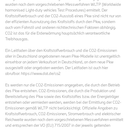
wurden nach dem vorgeschriebenen Messverfahren WLTP (Worldwide
harmonised Light-duty vehicles Test Procedures) ermittelt. Der
Kraftstoffverbrauch und der CO2-Ausstoß eines Pkw sind nicht nur von
der effizienten Ausnutzung des Kraftstoffs durch den Pkw, sondern
auch vom Fahrstil und anderen nichttechnischen Faktoren abhängig.
CO2 ist das für die Erderwärmung hauptsächlich verantwortliche
Treibhausgas.
Ein Leitfaden über den Kraftstoffverbrauch und die CO2-Emissionen
aller in Deutschland angebotenen neuen Pkw-Modelle ist unentgeltlich
einsehbar an jedem Verkaufsort in Deutschland, an dem neue Pkw
ausgestellt oder angeboten werden. Der Leitfaden ist auch hier
abrufbar: https://www.dat.de/co2
Es werden nur die CO2-Emissionen angegeben, die durch den Betrieb
des Pkw entstehen. CO2-Emissionen, die durch die Produktion und
Bereitstellung des Pkw sowie des Kraftstoffes bzw. der Energieträger
entstehen oder vermieden werden, werden bei der Ermittlung der CO2-
Emissionen gemäß WLTP nicht berücksichtigt. Offizielle Angaben zu
Kraftstoffverbrauch, CO2-Emissionen, Stromverbrauch und elektrischer
Reichweite wurden nach dem vorgeschriebenen Messverfahren ermittelt
und entsprechen der VO (EU) 715/2007 in der jeweils geltenden