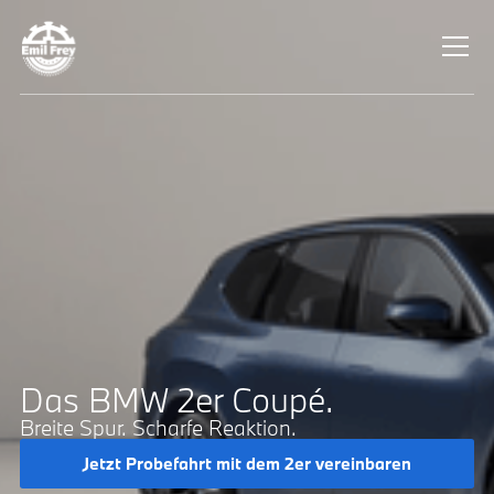
Das BMW 2er Coupé.
Breite Spur. Scharfe Reaktion.
Jetzt Probefahrt mit dem 2er vereinbaren