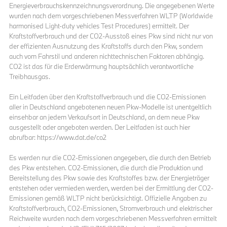
Energieverbrauchskennzeichnungsverordnung. Die angegebenen Werte
wurden nach dem vorgeschriebenen Messverfahren WLTP (Worldwide
harmonised Light-duty vehicles Test Procedures) ermittelt. Der
Kraftstoffverbrauch und der CO2-Ausstoß eines Pkw sind nicht nur von
der effizienten Ausnutzung des Kraftstoffs durch den Pkw, sondern
auch vom Fahrstil und anderen nichttechnischen Faktoren abhängig.
CO2 ist das für die Erderwärmung hauptsächlich verantwortliche
Treibhausgas.
Ein Leitfaden über den Kraftstoffverbrauch und die CO2-Emissionen
aller in Deutschland angebotenen neuen Pkw-Modelle ist unentgeltlich
einsehbar an jedem Verkaufsort in Deutschland, an dem neue Pkw
ausgestellt oder angeboten werden. Der Leitfaden ist auch hier
abrufbar: https://www.dat.de/co2
Es werden nur die CO2-Emissionen angegeben, die durch den Betrieb
des Pkw entstehen. CO2-Emissionen, die durch die Produktion und
Bereitstellung des Pkw sowie des Kraftstoffes bzw. der Energieträger
entstehen oder vermieden werden, werden bei der Ermittlung der CO2-
Emissionen gemäß WLTP nicht berücksichtigt. Offizielle Angaben zu
Kraftstoffverbrauch, CO2-Emissionen, Stromverbrauch und elektrischer
Reichweite wurden nach dem vorgeschriebenen Messverfahren ermittelt