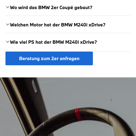
Wo wird das BMW 2er Coupé gebaut?
Welchen Motor hat der BMW M240i xDrive?
Wie viel PS hat der BMW M240i xDrive?
Der BMW M240i xDrive Coupé wird von einem
Beratung zum 2er anfragen
leistungsstarken 3,0-Liter-Reihen-6-Zylinder-Benzinmotor
angetrieben, der eine Spitzenleistung von 275 kW (374 PS)
liefert. Die Höchstgeschwindigkeit liegt bei 250 km/h.
BMW i5 eDrive40 Touring: Energieverbrauch kombiniert: 17,0 kWh/100
km (WLTP); CO
-Emissionen kombiniert: 0 g/km (WLTP); CO
-Klasse:
2
2
A; Elektrische Reichweite: 548 km (WLTP); Leistung: 250 kW (340 PS)
* Optional erhältliche Sonderausstattung.
Fahrerassistenzsystemeentbinden Sie nicht von der Verantwortung als
Fahrer. Achten Sie bei derNutzung des Autobahnassistenten immer auf
den Verkehr, die Umgebung und dieStraßenverhältnisse und greifen Sie