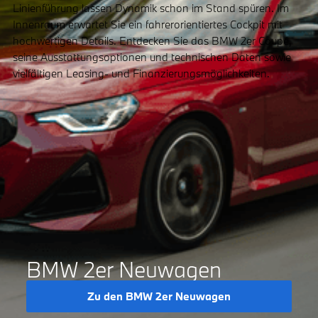
Linienführung lassen Dynamik schon im Stand spüren. Im
Innenraum erwartet Sie ein fahrerorientiertes Cockpit mit
hochwertigen Details. Entdecken Sie das BMW 2er Coupé,
seine Ausstattungsoptionen und technischen Daten sowie
vielfältigen Leasing- und Finanzierungsmöglichkeiten.
BMW 2er Neuwagen
Zu den BMW 2er Neuwagen