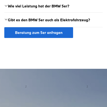
Wie viel Leistung hat der BMW 5er?
Gibt es den BMW 5er auch als Elektrofahrzeug?
Beratung zum 5er anfragen
BMW i5 eDrive40 Touring: Energieverbrauch kombiniert: 17,0 kWh/100
km (WLTP); CO
-Emissionen kombiniert: 0 g/km (WLTP); CO
-Klasse:
2
2
A; Elektrische Reichweite: 548 km (WLTP); Leistung: 250 kW (340 PS)
* Optional erhältliche Sonderausstattung.
Fahrerassistenzsystemeentbinden Sie nicht von der Verantwortung als