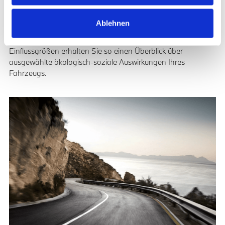
Herstellung optimieren wir den CO
-Fußabdruck des BMW
2
5er bereits, bevor er an Sie übergeben wird.Der BMW Vehicle
Ablehnen
Footprint liefert Ihnen Informationen entlang des gesamten
Lebenszyklus eines BMW. Anhand wesentlicher
Einflussgrößen erhalten Sie so einen Überblick über
ausgewählte ökologisch-soziale Auswirkungen Ihres
Fahrzeugs.