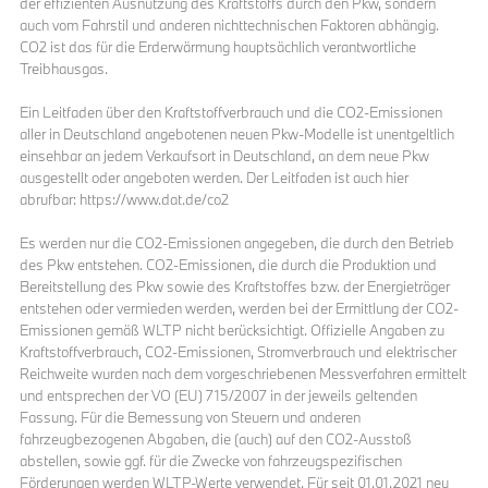
der effizienten Ausnutzung des Kraftstoffs durch den Pkw, sondern
auch vom Fahrstil und anderen nichttechnischen Faktoren abhängig.
CO2 ist das für die Erderwärmung hauptsächlich verantwortliche
Treibhausgas.
Ein Leitfaden über den Kraftstoffverbrauch und die CO2-Emissionen
aller in Deutschland angebotenen neuen Pkw-Modelle ist unentgeltlich
einsehbar an jedem Verkaufsort in Deutschland, an dem neue Pkw
ausgestellt oder angeboten werden. Der Leitfaden ist auch hier
abrufbar: https://www.dat.de/co2
Es werden nur die CO2-Emissionen angegeben, die durch den Betrieb
des Pkw entstehen. CO2-Emissionen, die durch die Produktion und
Bereitstellung des Pkw sowie des Kraftstoffes bzw. der Energieträger
entstehen oder vermieden werden, werden bei der Ermittlung der CO2-
Emissionen gemäß WLTP nicht berücksichtigt. Offizielle Angaben zu
Kraftstoffverbrauch, CO2-Emissionen, Stromverbrauch und elektrischer
Reichweite wurden nach dem vorgeschriebenen Messverfahren ermittelt
und entsprechen der VO (EU) 715/2007 in der jeweils geltenden
Fassung. Für die Bemessung von Steuern und anderen
fahrzeugbezogenen Abgaben, die (auch) auf den CO2-Ausstoß
abstellen, sowie ggf. für die Zwecke von fahrzeugspezifischen
Förderungen werden WLTP-Werte verwendet. Für seit 01.01.2021 neu