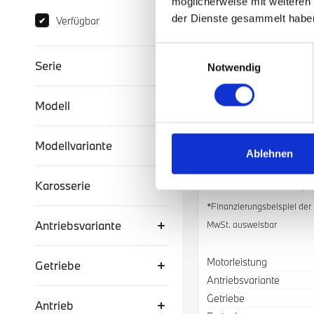
möglicherweise mit weiteren
Verfügbarkeit
der Dienste gesammelt habe
Verfügbar
✔
Einwilligungsauswahl
Serie
Notwendig
BMW 120d
Modell
Junger Gebrauchtwagen
Modellvariante
Ablehnen
Monatliche Rate
*
225 € / Monat
Karosserie
*Finanzierungsbeispiel de
Antriebsvariante
MwSt. ausweisbar
Spezifikation
Wert
Motorleistung
Getriebe
Antriebsvariante
Getriebe
Antrieb