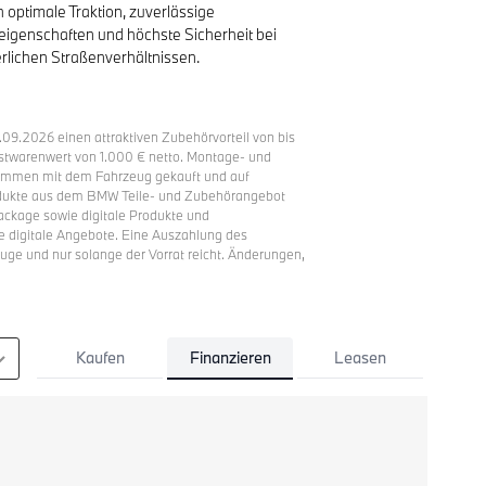
 optimale Traktion, zuverlässige
eigenschaften und höchste Sicherheit bei
rlichen Straßenverhältnissen.
9.2026 einen attraktiven Zubehörvorteil von bis
estwarenwert von 1.000 € netto. Montage- und
sammen mit dem Fahrzeug gekauft und auf
rodukte aus dem BMW Teile- und Zubehörangebot
ackage sowie digitale Produkte und
e digitale Angebote. Eine Auszahlung des
euge und nur solange der Vorrat reicht. Änderungen,
Finanzieren
Kaufen
Leasen