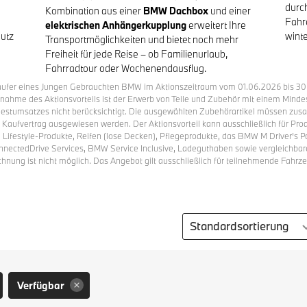
durch
Kombination aus einer
BMW Dachbox
und einer
Fahr
elektrischen Anhängerkupplung
erweitert Ihre
utz
winte
Transportmöglichkeiten und bietet noch mehr
Freiheit für jede Reise – ob Familienurlaub,
Fahrradtour oder Wochenendausflug.
äufer eines Jungen Gebrauchten BMW im Aktionszeitraum vom 01.06.2026 bis 30.0
chnahme des Aktionsvorteils ist der Erwerb von Teile und Zubehör mit einem Mind
estumsatzes nicht berücksichtigt. Die ausgewählten Zubehörartikel müssen zu
 Kaufvertrag ausgewiesen werden. Der Aktionsvorteil kann ausschließlich für P
ifestyle-Produkte, Reifen (lose Decken), Pflegeprodukte, das BMW M Driver’s P
nnectedDrive Services, BMW Service Inclusive, Ladeguthaben sowie vergleichbar
echnung ist nicht möglich. Das Angebot gilt ausschließlich für teilnehmende Fahrz
Sortierung auswählen
Verfügbar