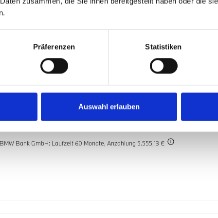
 Daten zusammen, die Sie ihnen bereitgestellt haben oder die s
n.
Präferenzen
Statistiken
Verfügbar
JGA Summer Deals
Auswahl erlauben
Gesamtpreis
26.990 €
r BMW Bank GmbH: Laufzeit 60 Monate,
Anzahlung 5.555,13 €