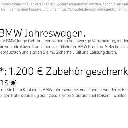
Stromverbrauch neuer Personenkraftwagen' entnommen werden, der an allen Verk
Ostfildern-Scharnhausen, und unter https://www.dat.de/co2/ unentgeltlich erhältli
e BMW Jahreswagen.
sere BMW Junge Gebrauchten vereinen hochwertige Verarbeitung, modern
ie von attraktiven Konditionen, zertifizierter BMW Premium Selection Ga
brauchten und starten Sie mit Sicherheit, Stil und Leistung durch.
n*: 1.200 € Zubehör geschenk
ns☀️
tieren Sie beim Kauf eines BMW Jahreswagens von einem besonderen Extr
b, den Fahrradausflug oder zusätzlichen Stauraum auf Reisen – wählen 