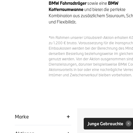
BMW Fahrradträger
sowie eine
BMW
Kofferraumwanne
und bietet die perfekte
Kombination aus zusätzlichem Stauraum, Sch
und Flexibilität.
*Im Rahmen unserer Urlaubsreif-Aktion erhalten K
zu 1.200 € brutto. Voraussetzung für die Inanspru
Einbaukosten werden bei der Berechnung des Mind
derselben Bestellung beziehungsweise im gleichen
genutzt werden. Von der Aktion ausgenommen sind L
Dienstleistungen, darunter beispielsweise BMW Co
Aktionsvorteils in bar oder eine nachträgliche Verr
Irrtümer und Zwischenverkauf bleiben vorbehalten.
Liste aller Fahrzeuge
Marke
Junge Gebrauchte