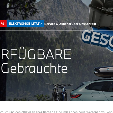
E %
ELEKTROMOBILITÄT ⚡
Service & Zubehör
Über Uns
Kontakt
ERFÜGBARE
Gebrauchte
erbrauch und den offiziellen spezifischen CO2-Emissionen neuer Personenkraftwa