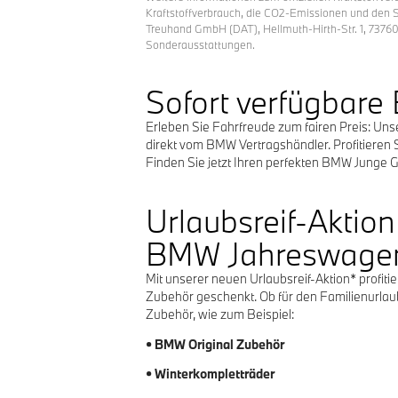
Kraftstoffverbrauch, die CO2-Emissionen und den 
Treuhand GmbH (DAT), Hellmuth-Hirth-Str. 1, 73760 
Sonderausstattungen.
Sofort verfügbar
Erleben Sie Fahrfreude zum fairen Preis: Un
direkt vom BMW Vertragshändler. Profitieren S
Finden Sie jetzt Ihren perfekten BMW Junge Ge
Urlaubsreif-Aktio
BMW Jahreswage
Mit unserer neuen Urlaubsreif-Aktion* profi
Zubehör geschenkt. Ob für den Familienurlau
Zubehör, wie zum Beispiel:
• BMW Original Zubehör
• Winterkompletträder