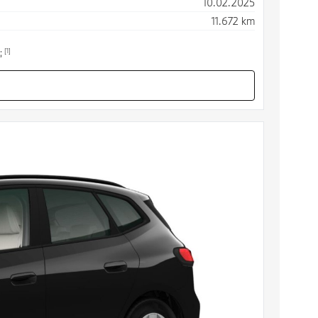
10.02.2025
11.672 km
[1]
;