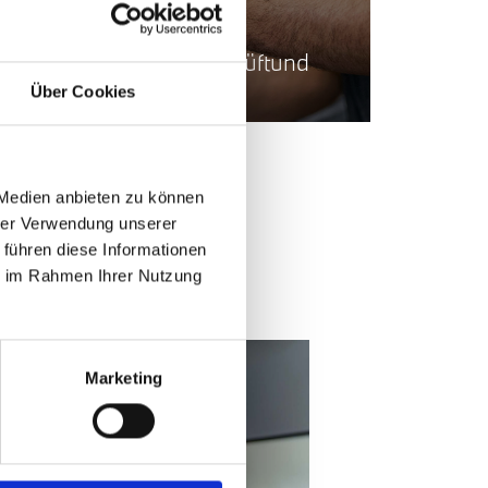
Bremsscheiben, die
Bremsbeläge sowie die
Bremsflüssigkeit überprüftund
in einen einwandfreien
Über Cookies
Zustand versetzt.
 Medien anbieten zu können
hrer Verwendung unserer
 führen diese Informationen
ie im Rahmen Ihrer Nutzung
Marketing