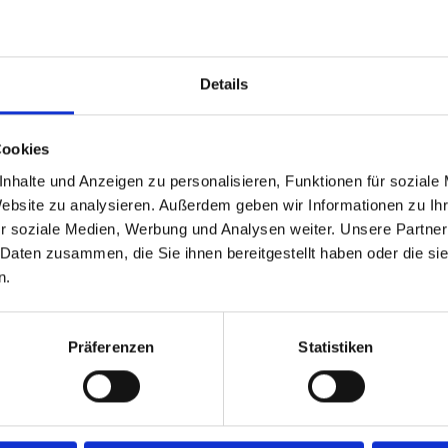
können kleinere, altersbedingte
Mängel gleich instand gesetzt
werden– ein entscheidender Faktor
für die Sicherheit und den
Details
Werterhalt.
Cookies
nhalte und Anzeigen zu personalisieren, Funktionen für soziale
Website zu analysieren. Außerdem geben wir Informationen zu I
r soziale Medien, Werbung und Analysen weiter. Unsere Partner
 Daten zusammen, die Sie ihnen bereitgestellt haben oder die s
n.
Präferenzen
Statistiken
 %*** SPAREN.
ludierten Wartungs- und Servicearbeiten für die
rst, wenn Sie das erste Mal eine Leistung in Anspruch
 einfach an! Wir beraten Sie gerne, welches BMW