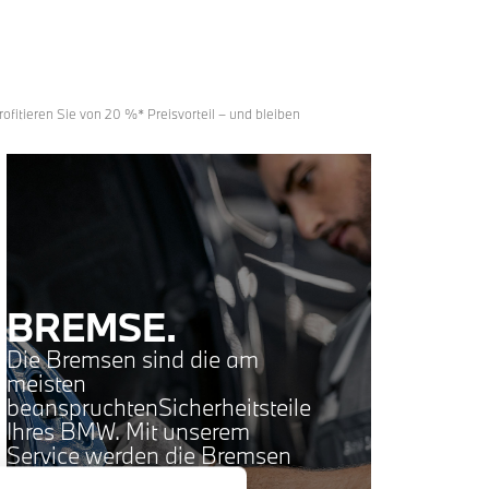
ofitieren Sie von 20 %* Preisvorteil – und bleiben
BREMSE.
Die Bremsen sind die am
meisten
beanspruchtenSicherheitsteile
Ihres BMW. Mit unserem
Service werden die Bremsen
vorne undhinten, die