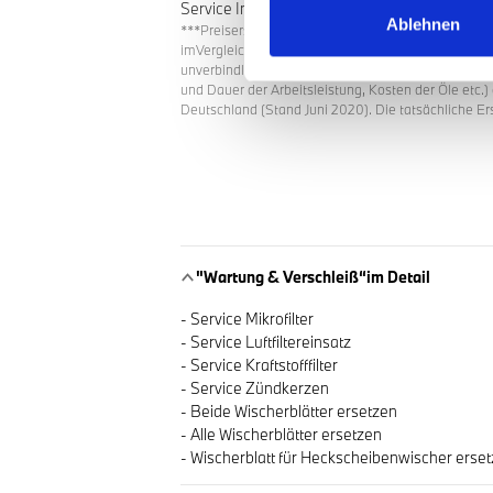
Service Inclusive Paket am besten zu Ihnen pa
Ablehnen
***Preisersparnis bei Erwerb desService Inclusive
imVergleich zu den regulären Einzelpreisen der im 
unverbindlichen Preisempfehlung fürOriginal-Ersatz
und Dauer der Arbeitsleistung, Kosten der Öle etc.
Deutschland (Stand Juni 2020). Die tatsächliche Er
"Wartung & Verschleiß“im Detail
- Service Mikrofilter
- Service Luftfiltereinsatz
- Service Kraftstofffilter
- Service Zündkerzen
- Beide Wischerblätter ersetzen
- Alle Wischerblätter ersetzen
- Wischerblatt für Heckscheibenwischer erse