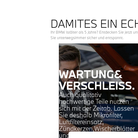
DAMITES EIN EC
Ihr BMW istälter als 5 Jahre? Entdecken Sie jetzt 
Sie unterwegsimmer sicher und entspannt.
WARTUNG&
VERSCHLEISS.
Auch qualitativ
hochwertige Teile nutzen
sich mit der Zeitab. Lassen
Sie deshalb Mikrofilter,
Luftfiltereinsatz,
Zündkerzen,Wischerblätter
und Kraftstofffilter