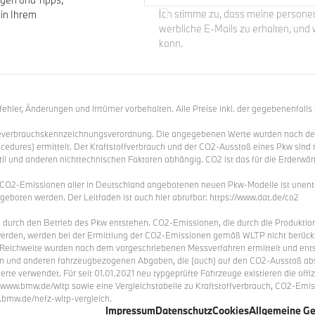
Ich stimme zu, dass meine person
 in Ihrem
werbliche E-Mails zu erhalten, und w
kann.
hler, Änderungen und Irrtümer vorbehalten. Alle Preise inkl. der gegebenenfalls
ieverbrauchskennzeichnungsverordnung. Die angegebenen Werte wurden nach d
cedures) ermittelt. Der Kraftstoffverbrauch und der CO2-Ausstoß eines Pkw sind 
til und anderen nichttechnischen Faktoren abhängig. CO2 ist das für die Erderwä
e CO2-Emissionen aller in Deutschland angebotenen neuen Pkw-Modelle ist unentg
eboten werden. Der Leitfaden ist auch hier abrufbar: https://www.dat.de/co2
durch den Betrieb des Pkw entstehen. CO2-Emissionen, die durch die Produktion 
erden, werden bei der Ermittlung der CO2-Emissionen gemäß WLTP nicht berücksic
Reichweite wurden nach dem vorgeschriebenen Messverfahren ermittelt und entsp
 und anderen fahrzeugbezogenen Abgaben, die (auch) auf den CO2-Ausstoß abste
e verwendet. Für seit 01.01.2021 neu typgeprüfte Fahrzeuge existieren die offi
www.bmw.de/wltp sowie eine Vergleichstabelle zu Kraftstoffverbrauch, CO2-Emis
.bmw.de/nefz-wltp-vergleich.
Impressum
Datenschutz
Cookies
Allgemeine G