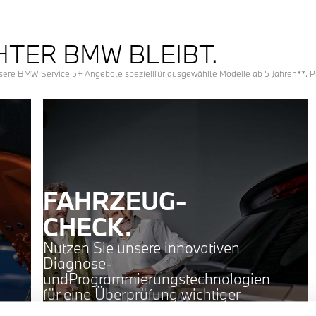
HTER BMW BLEIBT.
unsere BMW Service 5+ Angebote speziellfür ausgewählte Modelle ab 5 Jahren**. Pr
FAHRZEUG-
CHECK.
Nutzen Sie unsere innovativen
Diagnose-
undProgrammierungstechnologien
für eine Überprüfung wichtiger
Funktionen IhresBMW. Dabei