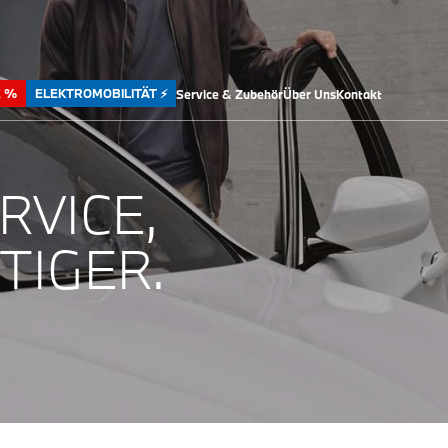
E %
ELEKTROMOBILITÄT ⚡
Service & Zubehör
Über Uns
Kontakt
RVICE,
TIGER.