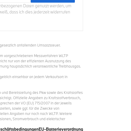
enbezogenen Daten genutzt werden, um
eiß, dass ich dies jederzeit widerrufen
 gesetzlich anfallenden Umsatzsteuer.
em vorgeschriebenen Messverfahren WLTP
nicht nur von der effizienten Ausnutzung des
rmung hauptsächlich verantwortliche Treibhausgas.
eltlich einsehbar an jedem Verkaufsort in
und Bereitstellung des Pkw sowie des Kraftstoffes
htigt. Offizielle Angaben zu Kraftstoffverbrauch,
rechen der VO (EU) 715/2007 in der jeweils
llen, sowie ggf. für die Zwecke von
ziellen Angaben nur noch nach WLTP. Weitere
sionen, Stromverbrauch und elektrischer
eschäftsbedingungen
EU-Batterieverordnung