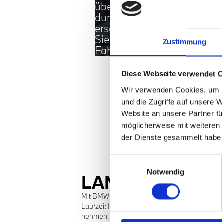
überprüfen und bei Bedarf
durch OriginalBMW Teile
ersetzen – danach können
Sie wieder ungetrübte
Zustimmung
Fahrfreude genießen.
Diese Webseite verwendet 
Wir verwenden Cookies, um I
und die Zugriffe auf unsere 
Website an unsere Partner fü
möglicherweise mit weiteren
der Dienste gesammelt habe
Einwilligungsauswahl
Notwendig
LANGFRISTIG 30
Mit BMW Service Inclusive decken Sie alle ink
Laufzeit Ihrer Wahl ab. Die Laufzeitbeginnt e
nehmen. Interessiert? Dann sprechen Sie uns