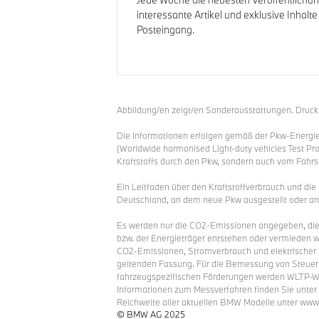
interessante Artikel und exklusive Inhalte
Posteingang.
Abbildung/en zeigt/en Sonderausstattungen. Druckfe
Die Informationen erfolgen gemäß der Pkw-Energ
(Worldwide harmonised Light-duty vehicles Test Pro
Kraftstoffs durch den Pkw, sondern auch vom Fahrs
Ein Leitfaden über den Kraftstoffverbrauch und di
Deutschland, an dem neue Pkw ausgestellt oder ang
Es werden nur die CO2-Emissionen angegeben, die 
bzw. der Energieträger entstehen oder vermieden w
CO2-Emissionen, Stromverbrauch und elektrischer 
geltenden Fassung. Für die Bemessung von Steuern
fahrzeugspezifischen Förderungen werden WLTP-Wert
Informationen zum Messverfahren finden Sie unter 
Reichweite aller aktuellen BMW Modelle unter www
© BMW AG 2025