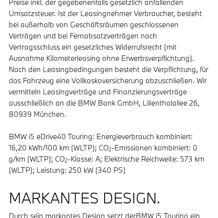
Preise inkl. der gegebenenfalls gesetzlich anfallenden
Umsatzsteuer. Ist der Leasingnehmer Verbraucher, besteht
bei außerhalb von Geschäftsräumen geschlossenen
Verträgen und bei Fernabsatzverträgen nach
Vertragsschluss ein gesetzliches Widerrufsrecht (mit
Ausnahme Kilometerleasing ohne Erwerbsverpflichtung).
Nach den Leasingbedingungen besteht die Verpflichtung, für
das Fahrzeug eine Vollkaskoversicherung abzuschließen. Wir
vermitteln Leasingverträge und Finanzierungsverträge
ausschließlich an die BMW Bank GmbH, Lilienthalallee 26,
80939 München.
BMW i5 eDrive40 Touring: Energieverbrauch kombiniert:
16,20 kWh/100 km (WLTP); CO
-Emissionen kombiniert: 0
2
g/km (WLTP); CO
-Klasse: A; Elektrische Reichweite: 573 km
2
(WLTP); Leistung: 250 kW (340 PS)
MARKANTES DESIGN.
Durch sein markantes Design setzt derBMW i5 Touring ein