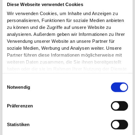
Diese Webseite verwendet Cookies
gewählt wurden, sind bereits in der Serie enthalten und
decken die Anforderungen von Beruf, Familie und Freizeit
Wir verwenden Cookies, um Inhalte und Anzeigen zu
umfassend ab. Enthalten sind beispielsweise adaptive
personalisieren, Funktionen für soziale Medien anbieten
LED‑Scheinwerfer, der Driving Assistant sowie der
zu können und die Zugriffe auf unsere Website zu
Parking Assistant mit Rückfahrkamera. Im Innenraum sorgen
analysieren. Außerdem geben wir Informationen zu Ihrer
das BMW Live Cockpit Plus mit Curved Display und das
Verwendung unserer Website an unsere Partner für
BMW Operating System 8.5 für Übersicht und intuitive
soziale Medien, Werbung und Analysen weiter. Unsere
Bedienung.
Partner führen diese Informationen möglicherweise mit
weiteren Daten zusammen, die Sie ihnen bereitgestellt
Jetzt konfigurieren
haben oder die sie im Rahmen Ihrer Nutzung der Dienste
gesammelt haben.
Einwilligungsauswahl
WEGWEISENDE
Notwendig
ASSISTENZSYSTEME.
Mit über 30 intelligenten Assistenzsystemen unterstützt Sie
Präferenzen
der BMW i5 Touring beim entspannten und sicheren Fahren.
Dazu gehört der optionale Autobahnassistent, der Ihnen auf
Statistiken
längeren Strecken auf deutschen Autobahnen bei bis zu 130
km/h erhebliche Entlastungbietet. Er hält die