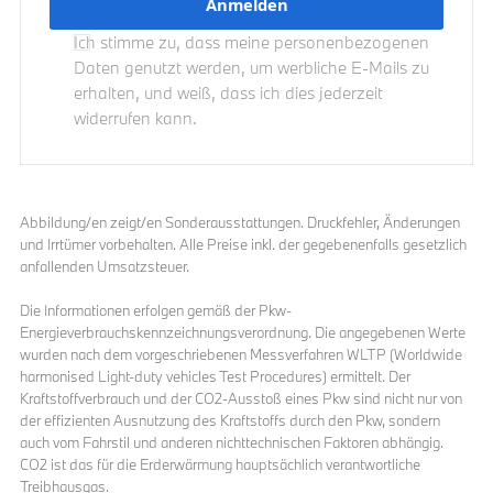
Ich stimme zu, dass meine personenbezogenen
Daten genutzt werden, um werbliche E-Mails zu
erhalten, und weiß, dass ich dies jederzeit
widerrufen kann.
Abbildung/en zeigt/en Sonderausstattungen. Druckfehler, Änderungen
und Irrtümer vorbehalten. Alle Preise inkl. der gegebenenfalls gesetzlich
anfallenden Umsatzsteuer.
Die Informationen erfolgen gemäß der Pkw-
Energieverbrauchskennzeichnungsverordnung. Die angegebenen Werte
wurden nach dem vorgeschriebenen Messverfahren WLTP (Worldwide
harmonised Light-duty vehicles Test Procedures) ermittelt. Der
Kraftstoffverbrauch und der CO2-Ausstoß eines Pkw sind nicht nur von
der effizienten Ausnutzung des Kraftstoffs durch den Pkw, sondern
auch vom Fahrstil und anderen nichttechnischen Faktoren abhängig.
CO2 ist das für die Erderwärmung hauptsächlich verantwortliche
Treibhausgas.