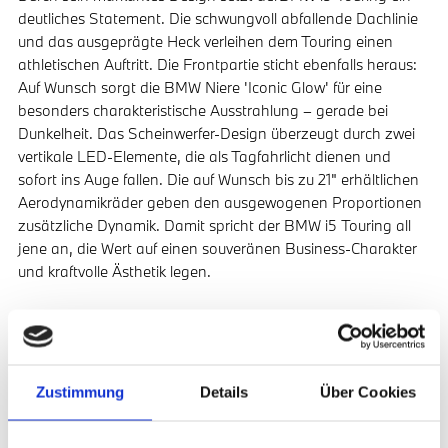
deutliches Statement. Die schwungvoll abfallende Dachlinie
und das ausgeprägte Heck verleihen dem Touring einen
athletischen Auftritt. Die Frontpartie sticht ebenfalls heraus:
Auf Wunsch sorgt die BMW Niere 'Iconic Glow' für eine
besonders charakteristische Ausstrahlung – gerade bei
Dunkelheit. Das Scheinwerfer-Design überzeugt durch zwei
vertikale LED-Elemente, die als Tagfahrlicht dienen und
sofort ins Auge fallen. Die auf Wunsch bis zu 21" erhältlichen
Aerodynamikräder geben den ausgewogenen Proportionen
zusätzliche Dynamik. Damit spricht der BMW i5 Touring all
jene an, die Wert auf einen souveränen Business-Charakter
und kraftvolle Ästhetik legen.
UMFANGREICHE
SERIENAUSSTATTUNG.
Zustimmung
Details
Über Cookies
Die Serienausstattung desBMW i5 Touring lässt kaum
Wünsche offen. Hochwertige Komfort- und
Assistenzsysteme, die sonst häufig als Sonderausstattung