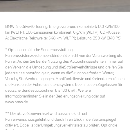
BMW i5 eDrive40 Touring: Energieverbrauch kombiniert: 17,0 kWh/100
km (WLTP); CO
-Emissionen kombiniert: 0 g/km (WLTP); CO
-Klasse:
2
2
A; Elektrische Reichweite: 548 km (WLTP); Leistung: 250 kW (340 PS)
* Optional erhältliche Sonderausstattung.
Fahrerassistenzsystemeentbinden Sie nicht von der Verantwortung als
Fahrer. Achten Sie bei derNutzung des Autobahnassistenten immer auf
den Verkehr, die Umgebung und dieStraßenverhältnisse und greifen Sie
jederzeit selbstständig ein, wenn es dieSituation erfordert. Wetter,
Verkehr, Straßenbedingungen, Mobilfunkdienste undKartendaten können
die Funktion der Fahrerassistenzsysteme beeinflussen.Zugelassen für
deutsche Bundesautobahnen bis 130 km/h. Weitere
Informationenfinden Sie in der Bedienungsanleitung oder auf
www.bmw.de.
** Der aktive Spurwechsel wird ausschließlich auf
Fahrerwunschausgeführt und durch Ihren Blick in den Seitenspiegel
aktiviert. Dabei ist derUmgebungsverkehr stets zu prüfen. Optionale